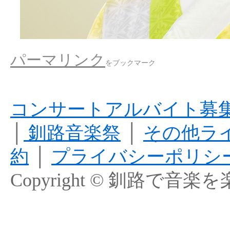
パーマリンク
をブックマーク
コンサートアルバイト募
│
釧路音楽祭
│
その他ラ
約
│
プライバシーポリシ
Copyright © 釧路で音楽を楽しむ