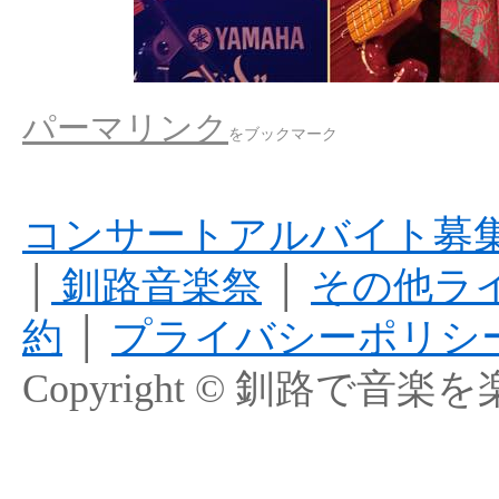
パーマリンク
をブックマーク
コンサートアルバイト募
│
釧路音楽祭
│
その他ラ
約
│
プライバシーポリシ
Copyright © 釧路で音楽を楽しむ