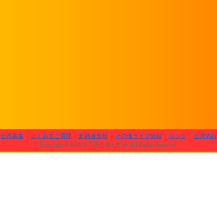
│
会員募集
│
よくあるご質問
│
釧路音楽祭
│
その他ライブ情報
│
リンク
│
会員先行
Copyright © 釧路で音楽を楽しむ会 All Rights Reserved.